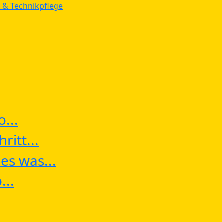
 & Technikpflege
...
ritt...
es was...
...