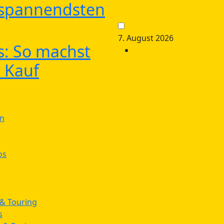
 spannendsten
7. August 2026
s: So machst
 Kauf
n
os
& Touring
s