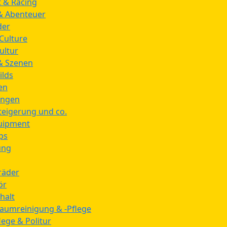
 & Racing
& Abenteuer
der
 Culture
ultur
& Szenen
ilds
en
ungen
teigerung und co.
quipment
ps
ung
räder
ör
halt
aumreinigung & -Pflege
lege & Politur