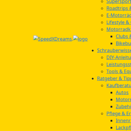
Supersport
Roadtrips 
E-Motorrä
Lifestyle &
Motorradk
Clubs 
Bikebu
Schrauberwiss
DIY-Anleit
Leistungss
Tools & E
Ratgeber & Tip
Kaufberat
Autos
Motor
Zubeh
Pflege & Er
Innenr
Lackpf