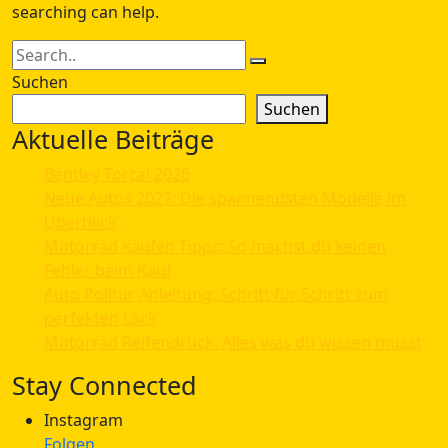
searching can help.
Suchen
Suchen
Aktuelle Beiträge
Bentley Torcal 2026
Neue Autos 2027: Die spannendsten Modelle im
Überblick
Motorrad kaufen Tipps: So machst du keinen
Fehler beim Kauf
Auto Politur Anleitung: Schritt für Schritt zum
perfekten Lack
Motorrad Reifendruck: Alles was du wissen musst
Stay Connected
Instagram
Folgen