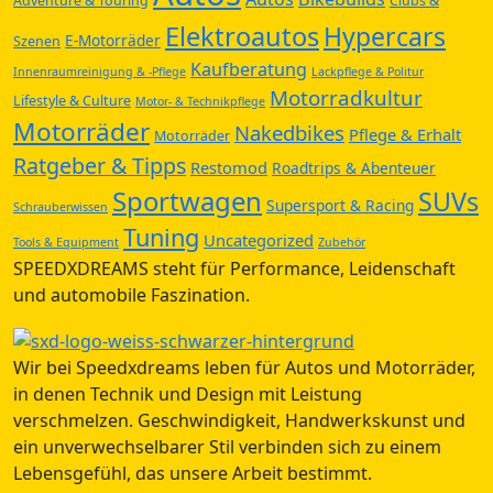
Adventure & Touring
Clubs &
Elektroautos
Hypercars
E-Motorräder
Szenen
Kaufberatung
Innenraumreinigung & -Pflege
Lackpflege & Politur
Motorradkultur
Lifestyle & Culture
Motor- & Technikpflege
Motorräder
Nakedbikes
Pflege & Erhalt
Motorräder
Ratgeber & Tipps
Restomod
Roadtrips & Abenteuer
Sportwagen
SUVs
Supersport & Racing
Schrauberwissen
Tuning
Uncategorized
Tools & Equipment
Zubehör
SPEEDXDREAMS steht für Performance, Leidenschaft
und automobile Faszination.
Wir bei Speedxdreams leben für Autos und Motorräder,
in denen Technik und Design mit Leistung
verschmelzen. Geschwindigkeit, Handwerkskunst und
ein unverwechselbarer Stil verbinden sich zu einem
Lebensgefühl, das unsere Arbeit bestimmt.