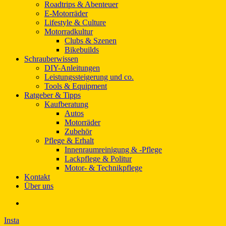
Roadtrips & Abenteuer
E-Motorräder
Lifestyle & Culture
Motorradkultur
Clubs & Szenen
Bikebuilds
Schrauberwissen
DIY-Anleitungen
Leistungssteigerung und co.
Tools & Equipment
Ratgeber & Tipps
Kaufberatung
Autos
Motorräder
Zubehör
Pflege & Erhalt
Innenraumreinigung & -Pflege
Lackpflege & Politur
Motor- & Technikpflege
Kontakt
Über uns
Insta