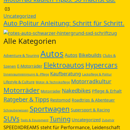
03
Uncategorized
Auto Politur Anleitung: Schritt für Schritt.
Alle Kategorien
Autos
Autos
Bikebuilds
Adventure & Touring
Clubs &
Elektroautos
Hypercars
E-Motorräder
Szenen
Kaufberatung
Innenraumreinigung & -Pflege
Lackpflege & Politur
Motorradkultur
Lifestyle & Culture
Motor- & Technikpflege
Motorräder
Nakedbikes
Pflege & Erhalt
Motorräder
Ratgeber & Tipps
Restomod
Roadtrips & Abenteuer
Sportwagen
Supersport & Racing
Schrauberwissen
SUVs
Tuning
Uncategorized
Tools & Equipment
Zubehör
SPEEDXDREAMS steht für Performance, Leidenschaft