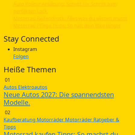
Auto Politur Anleitung: Schritt für Schritt zum
perfekten Lack
Motorrad Reifendruck: Alles was du wissen musst
Motorrad Pflege Tipps: So hält dein Bike länger
Stay Connected
Instagram
Folgen
Heiße Themen
01
Autos
Elektroautos
Neue Autos 2027: Die spannendsten
Modelle.
02
Kaufberatung
Motorräder
Motorräder
Ratgeber &
Tipps
Motorrad kaufen Tipps: So machst du.