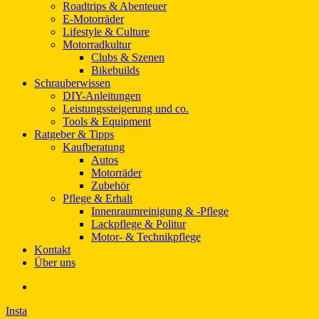
Roadtrips & Abenteuer
E-Motorräder
Lifestyle & Culture
Motorradkultur
Clubs & Szenen
Bikebuilds
Schrauberwissen
DIY-Anleitungen
Leistungssteigerung und co.
Tools & Equipment
Ratgeber & Tipps
Kaufberatung
Autos
Motorräder
Zubehör
Pflege & Erhalt
Innenraumreinigung & -Pflege
Lackpflege & Politur
Motor- & Technikpflege
Kontakt
Über uns
Insta