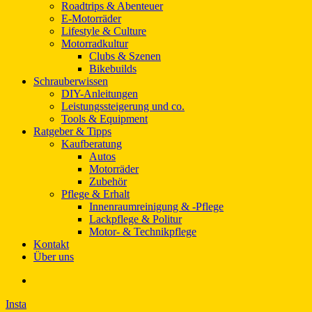
Roadtrips & Abenteuer
E-Motorräder
Lifestyle & Culture
Motorradkultur
Clubs & Szenen
Bikebuilds
Schrauberwissen
DIY-Anleitungen
Leistungssteigerung und co.
Tools & Equipment
Ratgeber & Tipps
Kaufberatung
Autos
Motorräder
Zubehör
Pflege & Erhalt
Innenraumreinigung & -Pflege
Lackpflege & Politur
Motor- & Technikpflege
Kontakt
Über uns
Insta