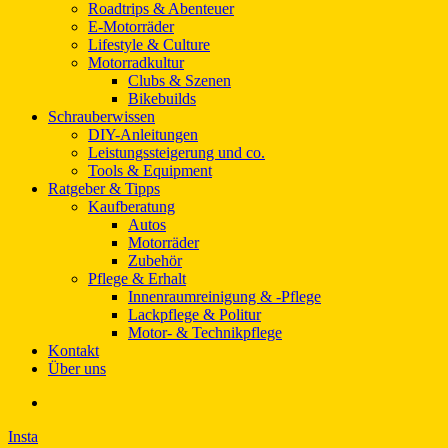
Roadtrips & Abenteuer
E-Motorräder
Lifestyle & Culture
Motorradkultur
Clubs & Szenen
Bikebuilds
Schrauberwissen
DIY-Anleitungen
Leistungssteigerung und co.
Tools & Equipment
Ratgeber & Tipps
Kaufberatung
Autos
Motorräder
Zubehör
Pflege & Erhalt
Innenraumreinigung & -Pflege
Lackpflege & Politur
Motor- & Technikpflege
Kontakt
Über uns
Insta