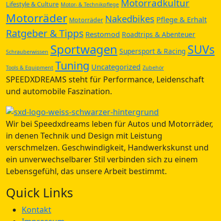
Motorradkultur
Lifestyle & Culture
Motor- & Technikpflege
Motorräder
Nakedbikes
Pflege & Erhalt
Motorräder
Ratgeber & Tipps
Restomod
Roadtrips & Abenteuer
Sportwagen
SUVs
Supersport & Racing
Schrauberwissen
Tuning
Uncategorized
Tools & Equipment
Zubehör
SPEEDXDREAMS steht für Performance, Leidenschaft
und automobile Faszination.
Wir bei Speedxdreams leben für Autos und Motorräder,
in denen Technik und Design mit Leistung
verschmelzen. Geschwindigkeit, Handwerkskunst und
ein unverwechselbarer Stil verbinden sich zu einem
Lebensgefühl, das unsere Arbeit bestimmt.
Quick Links
Kontakt