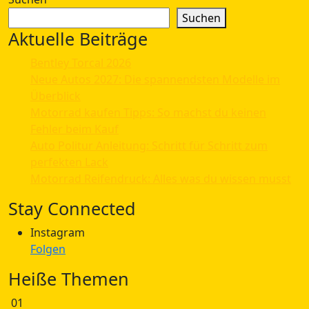
Suchen
Aktuelle Beiträge
Bentley Torcal 2026
Neue Autos 2027: Die spannendsten Modelle im
Überblick
Motorrad kaufen Tipps: So machst du keinen
Fehler beim Kauf
Auto Politur Anleitung: Schritt für Schritt zum
perfekten Lack
Motorrad Reifendruck: Alles was du wissen musst
Stay Connected
Instagram
Folgen
Heiße Themen
01