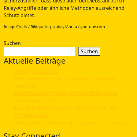
sicherzustellen, dass diese auch bei Diebstahl durch
Relay-Angriffe oder ähnliche Methoden ausreichend
Schutz bietet.
Image Credit / Bildquelle: pixabay/Anrita / youtube.com
Suchen
Suchen
Aktuelle Beiträge
Bentley Torcal 2026
Neue Autos 2027: Die spannendsten Modelle im
Überblick
Motorrad kaufen Tipps: So machst du keinen
Fehler beim Kauf
Auto Politur Anleitung: Schritt für Schritt zum
perfekten Lack
Motorrad Reifendruck: Alles was du wissen musst
Stay Connected