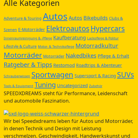
Alle Kategorien
Autos
Autos
Bikebuilds
Adventure & Touring
Clubs &
Elektroautos
Hypercars
E-Motorräder
Szenen
Kaufberatung
Innenraumreinigung & -Pflege
Lackpflege & Politur
Motorradkultur
Lifestyle & Culture
Motor- & Technikpflege
Motorräder
Nakedbikes
Pflege & Erhalt
Motorräder
Ratgeber & Tipps
Restomod
Roadtrips & Abenteuer
Sportwagen
SUVs
Supersport & Racing
Schrauberwissen
Tuning
Uncategorized
Tools & Equipment
Zubehör
SPEEDXDREAMS steht für Performance, Leidenschaft
und automobile Faszination.
Wir bei Speedxdreams leben für Autos und Motorräder,
in denen Technik und Design mit Leistung
verschmelzen. Geschwindigkeit, Handwerkskunst und