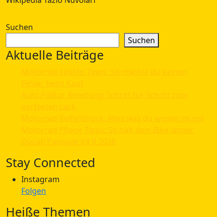
Suchen
Suchen
Aktuelle Beiträge
Motorrad kaufen Tipps: So machst du keinen
Fehler beim Kauf
Auto Politur Anleitung: Schritt für Schritt zum
perfekten Lack
Motorrad Reifendruck: Alles was du wissen musst
Motorrad Pflege Tipps: So hält dein Bike länger
Ducati Panigale V4 R 2026
Stay Connected
Instagram
Folgen
Heiße Themen