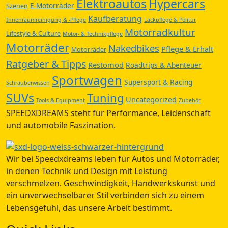
Elektroautos
Hypercars
E-Motorräder
Szenen
Kaufberatung
Innenraumreinigung & -Pflege
Lackpflege & Politur
Motorradkultur
Lifestyle & Culture
Motor- & Technikpflege
Motorräder
Nakedbikes
Pflege & Erhalt
Motorräder
Ratgeber & Tipps
Restomod
Roadtrips & Abenteuer
Sportwagen
Supersport & Racing
Schrauberwissen
SUVs
Tuning
Uncategorized
Tools & Equipment
Zubehör
SPEEDXDREAMS steht für Performance, Leidenschaft
und automobile Faszination.
Wir bei Speedxdreams leben für Autos und Motorräder,
in denen Technik und Design mit Leistung
verschmelzen. Geschwindigkeit, Handwerkskunst und
ein unverwechselbarer Stil verbinden sich zu einem
Lebensgefühl, das unsere Arbeit bestimmt.