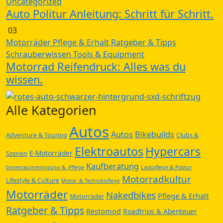
Uncategorized
Auto Politur Anleitung: Schritt für Schritt.
03
Motorräder
Pflege & Erhalt
Ratgeber & Tipps
Schrauberwissen
Tools & Equipment
Motorrad Reifendruck: Alles was du
wissen.
Alle Kategorien
Autos
Autos
Bikebuilds
Adventure & Touring
Clubs &
Elektroautos
Hypercars
E-Motorräder
Szenen
Kaufberatung
Innenraumreinigung & -Pflege
Lackpflege & Politur
Motorradkultur
Lifestyle & Culture
Motor- & Technikpflege
Motorräder
Nakedbikes
Pflege & Erhalt
Motorräder
Ratgeber & Tipps
Restomod
Roadtrips & Abenteuer