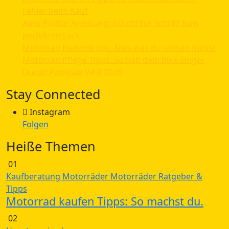
Fehler beim Kauf
Auto Politur Anleitung: Schritt für Schritt zum
perfekten Lack
Motorrad Reifendruck: Alles was du wissen musst
Motorrad Pflege Tipps: So hält dein Bike länger
Ducati Panigale V4 R 2026
Stay Connected
Instagram
Folgen
Heiße Themen
01
Kaufberatung
Motorräder
Motorräder
Ratgeber &
Tipps
Motorrad kaufen Tipps: So machst du.
02